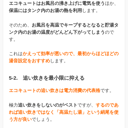
エコキュートはお風呂の沸き上げに電気を使う
ほか、
保温にはタンク内のお湯の熱を利用
します。
そのため、
お風呂を高温でキープするとなると貯湯タ
ンク内のお湯の温度がどんどん下がってしまう
ので
す。
これは
かえって効率が悪いので、最初からほどほどの
湯音設定をおすすめ
します。
5-2. 追い炊きを最小限に抑える
エコキュートの追い炊きは電力消費の代表格
です。
極力
追い炊きをしないのがベスト
ですが、
するのであ
れば追い炊きではなく「高温たし湯」という絹尾を使
う方が良い
でしょう。