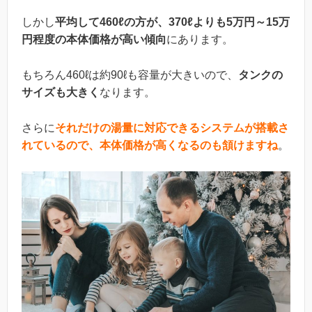
しかし
平均して460ℓの方が、370ℓよりも5万円～15万
円程度の本体価格が高い傾向
にあります。
もちろん460ℓは約90ℓも容量が大きいので、
タンクの
サイズも大きく
なります。
さらに
それだけの湯量に対応できるシステムが搭載さ
れているので、本体価格が高くなるのも頷けますね
。