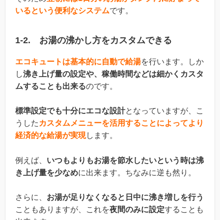
いるという便利なシステム
です。
1-2. お湯の沸かし方をカスタムできる
エコキュートは基本的に自動で給湯
を行います。しか
し
沸き上げ量の設定や、稼働時間などは細かくカスタ
ムすることも出来る
のです。
標準設定でも十分にエコな設計
となっていますが、こ
うした
カスタムメニューを活用することによってより
経済的な給湯が実現
します。
例えば、
いつもよりもお湯を節水したいという時は沸
き上げ量を少なめ
に出来ます。ちなみに逆も然り。
さらに、
お湯が足りなくなると日中に沸き増しを行う
こともありますが、これを
夜間のみに設定
することも