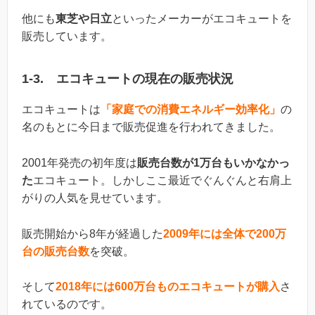
他にも
東芝や日立
といったメーカーがエコキュートを
販売しています。
1-3. エコキュートの現在の販売状況
エコキュートは
「家庭での消費エネルギー効率化」
の
名のもとに今日まで販売促進を行われてきました。
2001年発売の初年度は
販売台数が1万台もいかなかっ
た
エコキュート。しかしここ最近でぐんぐんと右肩上
がりの人気を見せています。
販売開始から8年が経過した
2009年には全体で200万
台の販売台数
を突破。
そして
2018年には600万台ものエコキュートが購入
さ
れているのです。