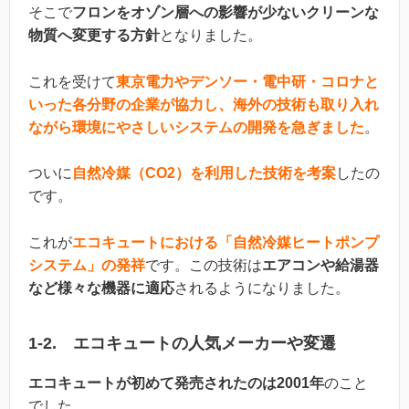
そこで
フロンをオゾン層への影響が少ないクリーンな
物質へ変更する方針
となりました。
これを受けて
東京電力やデンソー・電中研・コロナと
いった各分野の企業が協力し、海外の技術も取り入れ
ながら環境にやさしいシステムの開発を急ぎました
。
ついに
自然冷媒（CO2）を利用した技術を考案
したの
です。
これが
エコキュートにおける「自然冷媒ヒートポンプ
システム」の発祥
です。この技術は
エアコンや給湯器
など様々な機器に適応
されるようになりました。
1-2. エコキュートの人気メーカーや変遷
エコキュートが初めて発売されたのは2001年
のこと
でした。