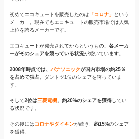
初めてエコキュートを販売したのは
「コロナ」
という
メーカー。現在でもエコキュートの販売市場では人気
上位を誇るメーカーです。
エコキュートが発売されてからというもの、
各メーカ
ーがそのシェアを競っている状況
が続いています。
2008年時点では、
パナソニック
が国内市場の約25％
を占めて独占。
ダントツ1位のシェアを誇っていま
す。
そして
2位は
三菱電機
。
約20%のシェアを獲得
してい
る状況です。
その後には
コロナやダイキン
が続き、
約15%
のシェア
を獲得。