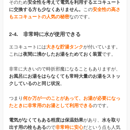
そのため
安全性を考えて電気を利用するエコキュート
に交換する方も少なくありません。
この
安全性の高さ
もエコキュートの人気の秘密
なのです。
2-4. 非常時に水が使用できる
エコキュートには
大きな貯湯タンク
が付いています。
これは
夜間に沸かしたお湯をためておく装置
です。
非常に大きいので時折邪魔になることもありますが、
お風呂にお湯をはらなくても常時大量のお湯をストッ
クしているのと同じ状況
。
つまり
何か万が一のことがあって、お湯が必要になっ
たときに非常用のお湯として利用できる
のです。
電気がなくてもある程度は保温効果
があり、
水を取り
出す用の栓もある
ので
非常時に安心
だという点も人気