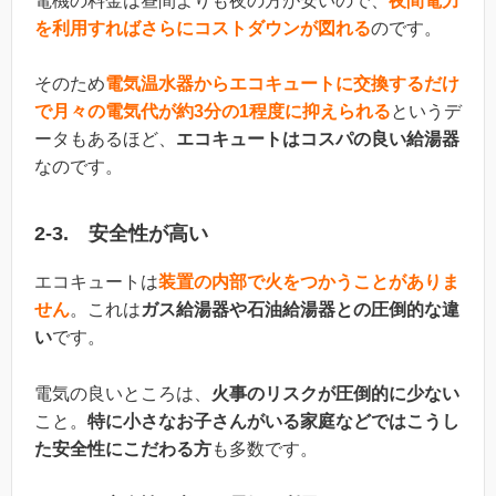
電機の料金は昼間よりも夜の方が安いので、
夜間電力
を利用すればさらにコストダウンが図れる
のです。
そのため
電気温水器からエコキュートに交換するだけ
で月々の電気代が約3分の1程度に抑えられる
というデ
ータもあるほど、
エコキュートはコスパの良い給湯器
なのです。
2-3. 安全性が高い
エコキュートは
装置の内部で火をつかうことがありま
せん
。これは
ガス給湯器や石油給湯器との圧倒的な違
い
です。
電気の良いところは、
火事のリスクが圧倒的に少ない
こと。
特に小さなお子さんがいる家庭などではこうし
た安全性にこだわる方
も多数です。